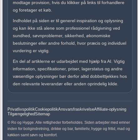
modtage provision, hvis du klikker på links til forhandlere
og foretager et køb.
Indholdet på siden er til generel inspiration og oplysning
og kan ikke stå alene som professionel rådgivning ved
sundhed, søvnproblemer, sikkerhed, økonomiske
beslutninger eller andre forhold, hvor præcis og individuel
vurdering er vigtig.
En del af artiklerne er udarbejdet med hjælp fra AI. Vigtig
information, specifikationer, priser, lagerstatus og andre
væsentlige oplysninger bør derfor altid dobbelttjekkes hos
den relevante leverandør eller anden oprindelig kilde.
Privatlivspolitik
Cookiepolitik
Ansvarsfraskrivelse
Affiliate-oplysning
Tilgængelighed
Sitemap
© Ro og Hygge. Alle rettigheder forbeholdes. Siden arbejder med emner
inden for boligindretning, drikke og bar, familieliv, hygge og fritid, mad og
køkken samt søvn og komfort.