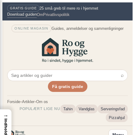
Spring
×
25 små greb til mere ro i hjemmet
GRATIS GUIDE
til
Download guiden
Om
Privatlivspolitik
indhold
Guides, anmeldelser og sammenligninger
ONLINE MAGASIN
⌕
Få gratis guide
•
•
Forside
Artikler
Om os
Tahin
Vandglas
Serveringsfad
POPULÆRT LIGE NU
→
Pizzahjul
Indhold
Menu