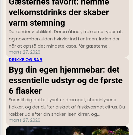
Gæsternes favorit: nemme
velkomstdrinks der skaber
varm stemning
Du kender øjeblikket: Døren åbner, frakkerne ryger af,
og novemberkulden hvirvler ind i entreen. Inden der
når at opstå det mindste kaos, får gæsterne…
marts 27, 2026
DRIKKE OG BAR
Byg din egen hjemmebar: det
essentielle udstyr og de første
6 flasker
Forestil dig dette: Lyset er dæmpet, stearinlysene
flakker, og der dufter diskret af friskkværnet citrus. Du
rækker ud efter din shaker, isen klirrer, og…
marts 27, 2026